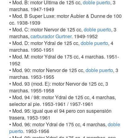
• Mod. B: motor Ultima de 125 cc,
doble puerto
, 3
Resumen histórico
, también en MANUFRANCE
marchas. 1947-1949
1905.- El 28 de junio, registró las marcas de
• Mod. B Super Luxe: motor Aubier & Dunne de 100
bicicletas HIRONDELLE y CHIMÈRE, en París.
cc. 1938-1939
1914.- Basándose en las motocicletas
RUPTA
y
• Mod. C: motor Nervor de 125 cc,
doble puerto
, 3
DERONZIÈRE
, lanzan la primera – modelo
A
– más
marchas,
carburador Gurtner
. 1949-1952
evolucionada que aquellas.
• Mod. D: motor Ydral de 125 cc,
doble puerto
, 4
1919.- Ninguna motocicleta en catálogo
marchas. 1950-1951
1967.- Cese producción de ciclomotores,
• Mod. M: motor Ydral de 175 cc, 4 marchas. 1951-
persistiendo el de bicicletas hasta 1984
1952
1985.- Liquidación y al año se subastan los equipos y
• Mod. 90: motor Nervor de 125 cc,
doble puerto
, 3
mobiliario...
marchas. 1953-1955
• Mod. 93 (mod. E): motor Nervor de 125 cc, 3
marchas. 1955-1958
• Mod. 94 / 98: motor Ydral de 125 cc, 4 marchas,
selector al pie. 1953-1961 / 1957-1961
• Mod. 95: igual que el 94 pero con suspensión
trasera. 1953-1961
• Mod. 96: motor Ydral de 175 cc, 4 marchas,
doble
puerto
. 1953-1956
• Mod. 98: motor Ydral de 175 cc, 4 marchas, con