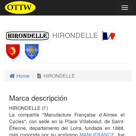
Togg
navig
HIRONDELLE
Home
HIRONDELLE
Marca descripción
HIRONDELLE (
F
)
La compañía "Manufacture Française d´Armes et
Cycles", con sede en la Place Villeboeuf, de Saint-
Étienne, departamento del Loira, fundada en 1888,
más conocida por su acrónimo
MANUFRANCE
, fue