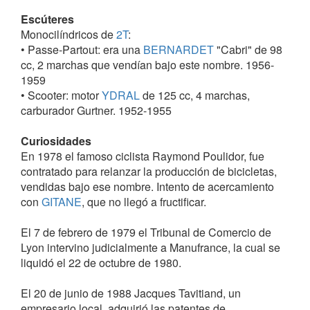
Escúteres
Monocilíndricos de
2T
:
• Passe-Partout: era una
BERNARDET
"Cabri" de 98
cc, 2 marchas que vendían bajo este nombre. 1956-
1959
• Scooter: motor
YDRAL
de 125 cc, 4 marchas,
carburador Gurtner. 1952-1955
Curiosidades
En 1978 el famoso ciclista Raymond Poulidor, fue
contratado para relanzar la producción de bicicletas,
vendidas bajo ese nombre. Intento de acercamiento
con
GITANE
, que no llegó a fructificar.
El 7 de febrero de 1979 el Tribunal de Comercio de
Lyon intervino judicialmente a Manufrance, la cual se
liquidó el 22 de octubre de 1980.
El 20 de junio de 1988 Jacques Tavitiand, un
empresario local, adquirió las patentes de