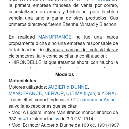
la primera empresa francesa de venta por correo,
especializada en armas y bicicletas, pero también
vendía una amplia gama de otros productos. Sus
primeros directivos fueron Étienne Mimard y Blachon.
En realidad
MANUFRANCE
no fue una marca
propiamente dicha sino una empresa responsable de
la fabricación de
diversas marcas de motocicletas y
ciclomotores
, tal y como se citan a continuación:
• HIRONDELLE, la que tratamos ahora, con mucho la
más importante y conocida de todas ellas, por la gran
Modelos
variedad de motocicletas y sobre todo de
Motocicletas
ciclomotores.
Motores utilizados:
AUBIER & DUNNE
,
•
MIMOSA (Saint-Étienne)
.
MANUFRANCE
,
NERVOR
,
ULTIMA (Lyon)
e
YDRAL
.
Todas ellas monocilíndricas de
2T
,
carburador Amac
,
Y de las bicicletas
:
salvo la excepciones que se citan:
• CHIMÈRE.
• Mod. A Légère: motor Manufrance monocilíndrico de
•
HIRON
.
332 cc
4T
distribución
sv
de 3.0 CV. 1914
• MIMO.
• Mod. B: motor Aubier & Dunne de 100 cc. 1931-1937