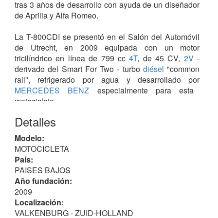
tras 3 años de desarrollo con ayuda de un diseñador
de Aprilia y Alfa Romeo.
La T-800CDI se presentó en el Salón del Automóvil
de Utrecht, en 2009 equipada con un motor
tricilíndrico en línea de 799 cc
4T
, de 45 CV,
2V
-
derivado del Smart For Two - turbo
diésel
"common
rail", refrigerado por agua y desarrollado por
MERCEDES BENZ
especialmente para esta
motocicleta.
Equipada con sistema
CVT
, dotada de inyección
Detalles
electrónica conectada al acelerador mediante
sistema "ride by wire", es decir, sin cable,
Modelo:
consiguiendo un consumo de combustible de sólo
MOTOCICLETA
3.5 a 4.5 L/100 km, velocidad máxima de unos 165
País:
km/h y aceleración de 0-100 km/h en 6 segundos.
PAISES BAJOS
Año fundación:
Otras características
2009
Bastidor multitubular
, suspensión D/T horquilla WP
Localización:
de ø 48 mm /
monoshock
con
basculante monobrazo
VALKENBURG - ZUID-HOLLAND