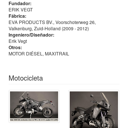
por el que transcurre la transmisión final por
eje
Fundador:
procedente de la BMW Cruiser; frenos de disco
ERIK VEGT
Brembo
D/T 2 de ø 310 / ø 265 mm, neumáticos D/T
Fábrica:
1.85 - 21" / 4.25 - 17", tanque de 22.5 L y 225 kg de
EVA PRODUCTS BV., Voorschoterweg 26,
peso.
Valkenburg, Zuid-Holland (2009 - 2012)
Ingeniero/Diseñador:
Lamentablemente el desarrollo y producción finalizó
Erik Vegt
en 2012, tras haber vendido solamente 20 unidades.
Otros:
MOTOR DIÉSEL, MAXITRAIL
Motocicleta