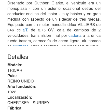
Diseñado por Cuthbert Clarke, el vehículo era un
monoplaza - con un asiento ocasional detrás del
conductor encima del motor - muy básico y en gran
medida con aspecto de un sidecar de tres ruedas.
Equipado con un motor monocilíndrico VILLIERS de
346 cc
2T
, de 3.75 CV, caja de cambios de 2
velocidades, transmisión final por
cadena
a la única
rueda trasera, carrocería de acero ligero, alumbrado
de
acetileno
y que alcanzaba una velocidad 48 km/h.
Poco después paso a ser biplaza, con asiento tipo
Detalles
sociable
.
Modelo:
En noviembre de 1922, presentaron, también en el
TRICAR
Olympia Show
la tercera versión, equipada con motor
País:
JAP
V-twin
de 976 cc, 8.0 CV, en lugar del VILLIERS.
REINO UNIDO
Año fundación:
La firma entró en liquidación voluntaria en mayo de
1922
1924, finalizando la producción y entrando en
Localización:
quiebra durante el mes de julio de 1926.
CHERTSEY - SURREY
Fábrica: