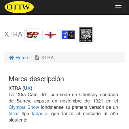
Togg
navig
XTRA
Home
XTRA
Marca descripción
XTRA
(
UK
)
La "Xtra Cars Ltd", con sede en Chertsey, condado
de Surrey, expuso en noviembre de 1921 en el
Olympia Show
londinense su primera versión de un
tricar
tipo
tadpole
, que lanzó al mercado al año
siguiente.