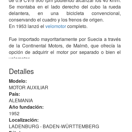
de 0.9 CV/5 500 rpm pudiendo alcanzar los 40 km/h.
Se montaba en el lado derecho del cubo la rueda
delantera, en una bicicleta convencional,
conservando el cuadro y los frenos de origen.
En 1953 lanzó el
velomotor
completo.
Fue importado mayoritariamente por Suecia a través
de la Continental Motors, de Malmö, que ofrecía la
opción de adquirir el motor por separado o bien el
velomotor.
Detalles
Probablemente dejó de fabricarse en 1953.
Modelo:
MOTOR AUXILIAR
País:
ALEMANIA
Año fundación:
1952
Localización:
LADENBURG - BADEN-WÜRTTEMBERG