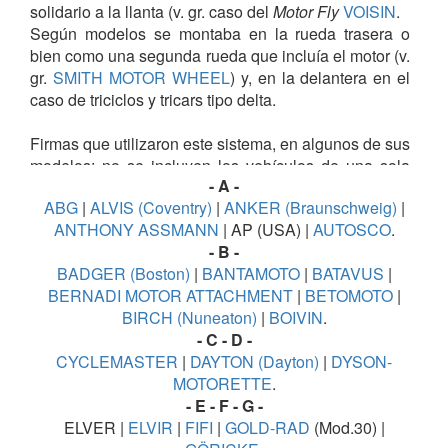
solidario a la llanta (v. gr. caso del
Motor Fly
VOISIN
.
Según modelos se montaba en la rueda trasera o
bien como una segunda rueda que incluía el motor (v.
gr.
SMITH MOTOR WHEEL
) y, en la delantera en el
caso de triciclos y tricars tipo delta.
Firmas que utilizaron este sistema, en algunos de sus
modelos; no se incluyen los vehículos de una sola
- A -
rueda o monociclos.
ABG
|
ALVIS (Coventry)
|
ANKER (Braunschweig)
|
ANTHONY
ASSMANN
| AP (USA) |
AUTOSCO
.
- B -
BADGER (Boston)
|
BANTAMOTO
|
BATAVUS
|
BERNADI MOTOR ATTACHMENT
|
BETOMOTO
|
BIRCH (Nuneaton)
|
BOIVIN
.
- C - D -
CYCLEMASTER
|
DAYTON (Dayton)
|
DYSON-
MOTORETTE
.
- E - F - G -
ELVER |
ELVIR
|
FIFI
|
GOLD-RAD
(Mod.30) |