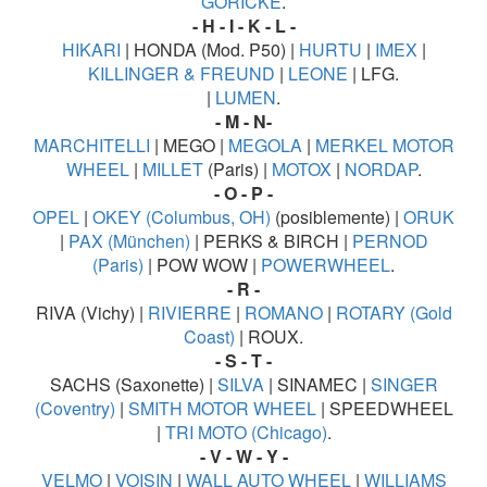
GÖRICKE
.
- H - I - K - L -
HIKARI
| HONDA (Mod. P50) |
HURTU
|
IMEX
|
KILLINGER & FREUND
|
LEONE
| LFG.
|
LUMEN
.
- M - N-
MARCHITELLI
| MEGO |
MEGOLA
|
MERKEL MOTOR
WHEEL
|
MILLET
(Paris) |
MOTOX
|
NORDAP
.
- O - P -
OPEL
|
OKEY (Columbus, OH)
(posiblemente) |
ORUK
|
PAX (München)
| PERKS & BIRCH |
PERNOD
(Paris)
| POW WOW |
POWERWHEEL
.
- R -
RIVA (Vichy) |
RIVIERRE
|
ROMANO
|
ROTARY (Gold
Coast)
| ROUX.
- S - T -
SACHS (Saxonette) |
SILVA
| SINAMEC |
SINGER
(Coventry)
|
SMITH MOTOR WHEEL
| SPEEDWHEEL
|
TRI MOTO (Chicago)
.
- V - W - Y -
VELMO
|
VOISIN
|
WALL AUTO WHEEL
|
WILLIAMS