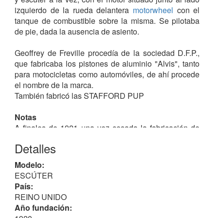
izquierdo de la rueda delantera
motorwheel
con el
tanque de combustible sobre la misma. Se pilotaba
de pie, dada la ausencia de asiento.
Geoffrey de Freville procedía de la sociedad D.F.P.,
que fabricaba los pistones de aluminio "Alvis", tanto
para motocicletas como automóviles, de ahí procede
el nombre de la marca.
También fabricó las STAFFORD PUP
Notas
A finales de 1921 una vez cesada la fabricación de
estas máquinas de dos ruedas, se fundo la "Alvis Car
Detalles
& Engineering Co.,Ltd.", Coventry, fabricante de
automóviles hasta 1937.
Modelo:
En el año 2001 reapareció otra firma ALVIS ("Alvis
ESCÚTER
Car Co."), con sede en Common Lane, Kenilworth,
País:
también fabricante de automóviles hasta la
REINO UNIDO
actualidad.
Año fundación: