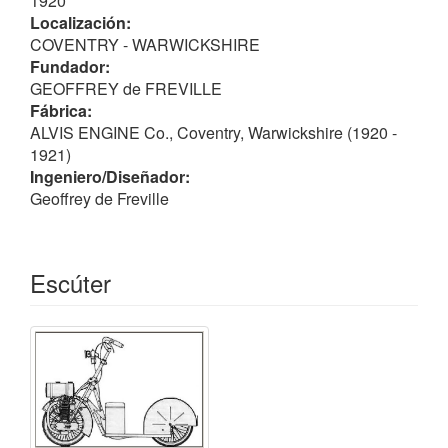
1920
Sin relación con la firma
ALVIS (Barcelona)
.
Localización:
COVENTRY - WARWICKSHIRE
Fundador:
GEOFFREY de FREVILLE
Fábrica:
ALVIS ENGINE Co., Coventry, Warwickshire (1920 -
1921)
Ingeniero/Diseñador:
Geoffrey de Freville
Escúter