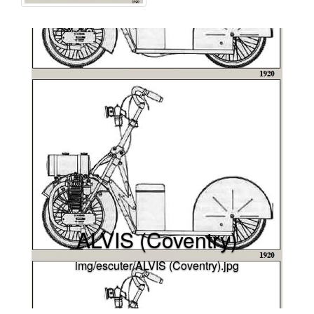
ALVIS (Coventry)
img/escuter/ALVIS (Coventry).jpg