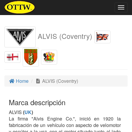
Togg
navig
ALVIS (Coventry)
Home
ALVIS (Coventry)
Marca descripción
ALVIS
(
UK
)
La firma "Alvis Engine Co.", inició en 1920 la
fabricación de un vehículo con aspecto de velomotor
y escúter a la vez, con el motor situado junto al lado