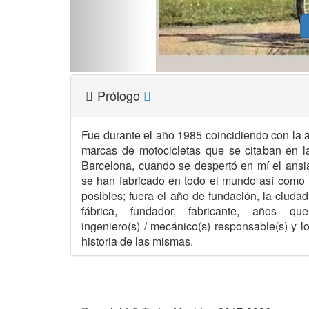
Prólogo
Fue durante el año 1985 coincidiendo con la ap
marcas de motocicletas que se citaban en la
Barcelona, cuando se despertó en mí el ans
se han fabricado en todo el mundo así como
posibles; fuera el año de fundación, la ciuda
fábrica, fundador, fabricante, años qu
ingeniero(s) / mecánico(s) responsable(s) y l
historia de las mismas.
Como curiosidad, citar la utilización de la ba
recoger y ordenar mediante "diskettes" de 12
acumulando; después pasé al dBASE IV y