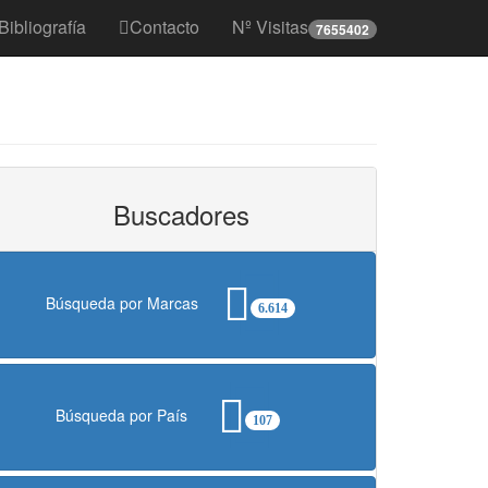
Bibliografía
Contacto
Nº Visitas
7655402
Buscadores
Búsqueda por Marcas
6.614
Búsqueda por País
107