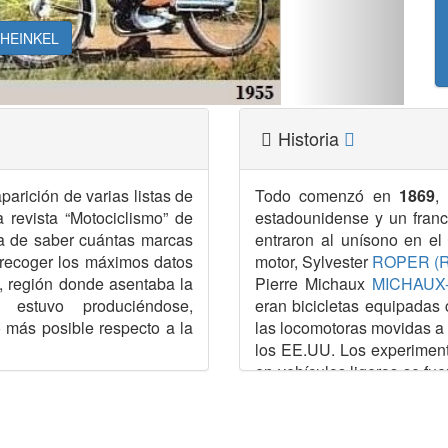
HEINKEL
Historia
arición de varias listas de
Todo comenzó en
1869
,
 revista “Motociclismo” de
estadounidense y un franc
ia de saber cuántas marcas
entraron al unísono en e
 recoger los máximos datos
motor, Sylvester
ROPER (R
d, región donde asentaba la
Pierre Michaux
MICHAUX
e estuvo produciéndose,
eran bicicletas equipadas
o más posible respecto a la
las locomotoras movidas a
los EE.UU. Los experiment
en vehículos ligeros se f
se de datos dBASE II®, para
de utilizarlo, pasando al c
8 Mb (!) los datos que iba
Pero la fecha indicada com
 V, que abandoné por la
que todo lo empezó el 