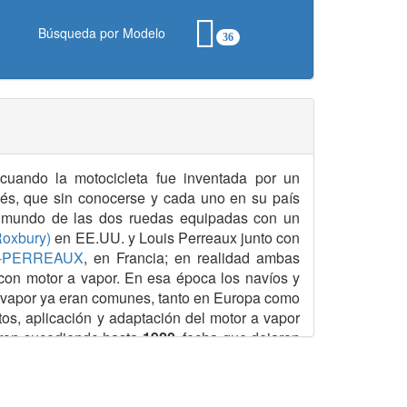
Búsqueda por Modelo
36
 cuando la motocicleta fue inventada por un
és, que sin conocerse y cada uno en su país
l mundo de las dos ruedas equipadas con un
oxbury)
en EE.UU. y Louis Perreaux junto con
-PERREAUX
, en Francia; en realidad ambas
 con motor a vapor. En esa época los navíos y
 vapor ya eran comunes, tanto en Europa como
os, aplicación y adaptación del motor a vapor
ueron sucediendo hasta
1920
, fecha que dejaron
ombustible derivado del petróleo.
o inicio, es hasta un cierto punto relativa, ya
famoso LEONARDO DA VINCI (
1478
), con su