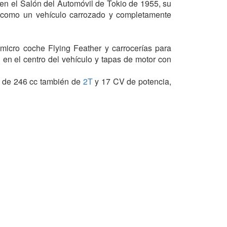
 en el Salón del Automóvil de Tokio de 1955, su
como un vehículo carrozado y completamente
micro coche Flying Feather y carrocerías para
en el centro del vehículo y tapas de motor con
de 246 cc también de
2T
y 17 CV de potencia,
ado. Esto, sumado a una estrategia de marketing