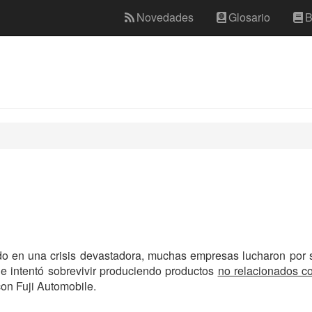
Novedades
Glosario
B
o en una crisis devastadora, muchas empresas lucharon por so
s e intentó sobrevivir produciendo productos
no relacionados co
on Fuji Automobile.