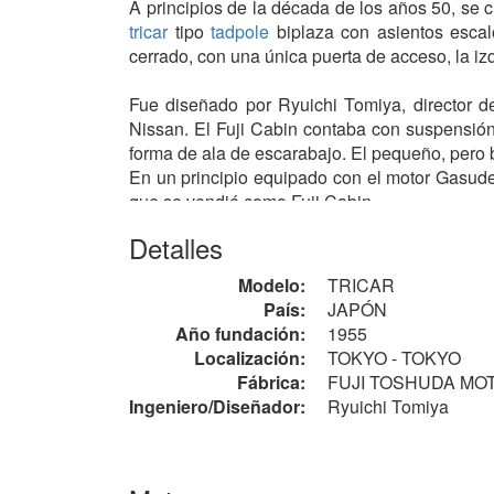
A principios de la década de los años 50, se 
tricar
tipo
tadpole
biplaza con asientos esca
cerrado, con una única puerta de acceso, la iz
Fue diseñado por Ryuichi Tomiya, director d
Nissan. El Fuji Cabin contaba con suspensión
forma de ala de escarabajo. El pequeño, pero 
En un principio equipado con el motor Gasu
que se vendió como Fuji Cabin.
Detalles
En aquella época, la competencia en el mercad
deficiente y al manejo inexperto del material
F
Modelo:
TRICAR
País:
JAPÓN
Año fundación:
1955
Localización:
TOKYO - TOKYO
Fábrica:
FUJI TOSHUDA MOTO
Ingeniero/Diseñador:
Ryuichi Tomiya