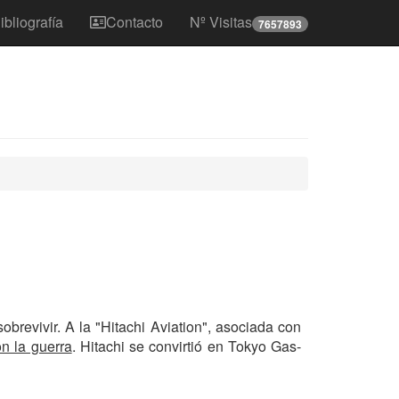
ibliografía
Contacto
Nº Visitas
7657893
brevivir. A la "Hitachi Aviation", asociada con
n la guerra
. Hitachi se convirtió en Tokyo Gas-