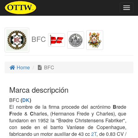
Togg
navig
BFC
Home
BFC
Marca descripción
BFC
(
DK
)
El nombre de la firma procede del acrónimo
B
røde
F
rede &
C
harles, (Hermanos Frede y Charles), que
fundaron en 1952 la "Brødre Christensens Fabriker",
con sede en el barrio Vanløse de Copenhague,
fabricando un motor auxiliar de 43 cc
2T
, de 0.83 CV /