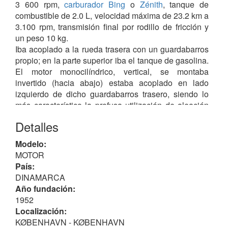
3 600 rpm,
carburador Bing
o
Zénith
, tanque de
combustible de 2.0 L, velocidad máxima de 23.2 km a
3.100 rpm, transmisión final por rodillo de fricción y
un peso 10 kg.
Iba acoplado a la rueda trasera con un guardabarros
propio; en la parte superior iba el tanque de gasolina.
El motor monocilíndrico, vertical, se montaba
invertido (hacia abajo) estaba acoplado en lado
izquierdo de dicho guardabarros trasero, siendo lo
más característico la profusa utilización de aleación
de aluminio, incluso el silenciador, el escape y el
Detalles
tanque de combustible.
Modelo:
Desde un principio fabricaron ciclomotores
MOTOR
equipados con un motor similar al anterior, pero
País:
situado por debajo del cuadro, siendo conocidos bajo
DINAMARCA
el nombre de
Stafette
, con las siguientes
Año fundación:
características:
1952
Motor monocilíndrico de 43 cc
2T
, de 0.8 CV / 3 000
Localización:
rpm, relación de compresión 5.5:1, mono marcha,
KØBENHAVN - KØBENHAVN