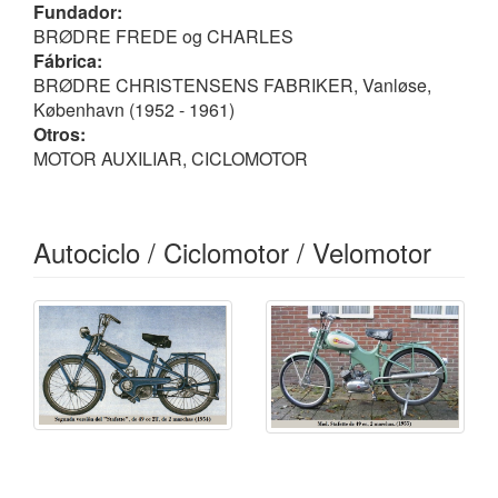
encendido por
volante magnético
, sistema eléctrico 6
Fundador:
V / 6 W,
bujía Bosch
W175 T1, suspensión D/T
BRØDRE FREDE og CHARLES
horquilla de paralelogramos
/ rígida, tanque 4.0 L,
Fábrica:
(consumo 1.1/100 km), velocidad máxima de 35 km/h
BRØDRE CHRISTENSENS FABRIKER, Vanløse,
y 33 kg de peso.
København (1952 - 1961)
Otros:
A partir de 1954 fabricaron otra versión con motor de
MOTOR AUXILIAR, CICLOMOTOR
49 cc de 2 velocidades, hasta el cese de la
producción, en 1961.
Marcas que equiparon los
Autociclo / Ciclomotor / Velomotor
motores Bfc
.
No confundir con la firma gala
BFG
.