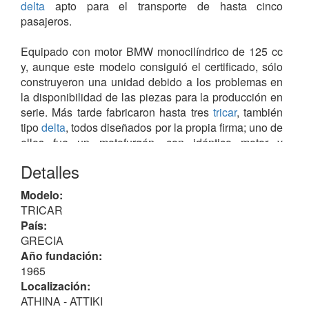
delta
apto para el transporte de hasta cinco
pasajeros.
Equipado con motor BMW monocilíndrico de 125 cc
y, aunque este modelo consiguió el certificado, sólo
construyeron una unidad debido a los problemas en
la disponibilidad de las piezas para la producción en
serie. Más tarde fabricaron hasta tres
tricar
, también
tipo
delta
, todos diseñados por la propia firma; uno de
ellos fue un motofurgón, con idéntico motor y
plataforma trasera para transporte de mercancía.
Detalles
Finalmente fue diseñado otro tricar, lanzado al
Modelo:
mercado en 1973, conocido como modelo 500, con
TRICAR
motor
FIAT
de 500 cc, con carrocería y asientos
País:
metálicos para cinco pasajeros; fue un diseño algo
GRECIA
sofisticado para su tiempo, tras conseguir los
Año fundación:
permisos fueron fabricados en serie 15 de estos
1965
vehículos; en 2007 sobrevivian en excelentes
Localización:
condiciones.
ATHINA - ATTIKI