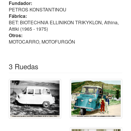
Fundador:
Nota
PETROS KONSTANTINOU
Esta firma llegó a tener negociaciones con una
Fábrica:
compañía sudafricana para exportarlos e incluso
BET: BIOTECHNIA ELLINIKON TRIKYKLON, Athina,
montar una planta en el cono sur del continente
Attiki (1965 - 1975)
africano, pero nunca llego a cuajar este propósito. La
Otros:
producción cesó en 1975.
MOTOCARRO, MOTOFURGÓN
3 Ruedas