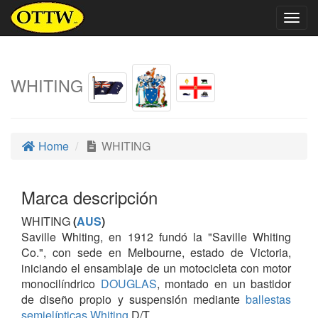
Togg
navig
WHITING
Home
WHITING
Marca descripción
WHITING
(
AUS
)
Saville Whiting, en 1912 fundó la "Saville Whiting
Co.", con sede en Melbourne, estado de Victoria,
iniciando el ensamblaje de un motocicleta con motor
monocilíndrico
DOUGLAS
, montado en un bastidor
de diseño propio y suspensión mediante
ballestas
semielípticas Whiting
D/T.