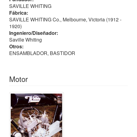
consiguiendo así que pudiera circular por Australia,
SAVILLE WHITING
aunque sólo fuera un único modelo.
Fábrica:
SAVILLE WHITING Co., Melbourne, Victoria (1912 -
Ver
MOSTYN
.
1920)
Ingeniero/Diseñador:
Saville Whiting
Otros:
ENSAMBLADOR, BASTIDOR
Motor