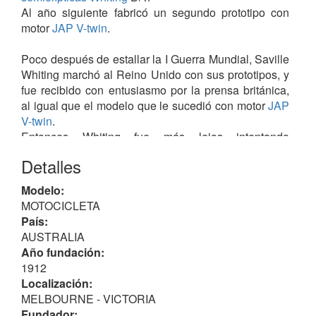
Al año siguiente fabricó un segundo prototipo con
motor
JAP
V-twin
.
Poco después de estallar la I Guerra Mundial, Saville
Whiting marchó al Reino Unido con sus prototipos, y
fue recibido con entusiasmo por la prensa británica,
al igual que el modelo que le sucedió con motor
JAP
V-twin
.
Entonces Whiting fue más lejos intentando
evolucionar un motor
V4
, de 686 cc pero no lo
Detalles
consiguió, por lo que en 1920 volvió a Australia, para
intentarlo allí que funcionara, pero en vano;
Modelo:
decepcionado por los problemas con dicho motor,
MOTOCICLETA
vendió la motocicleta en 1948.
País:
AUSTRALIA
Curiosidades
Año fundación:
Diez años más tarde se restauró la máquina siendo
1912
el propio comprador el que llegó a solucionar los
Localización:
problemas con el V4 - probablemente gracias al
MELBOURNE - VICTORIA
progreso que hizo la técnica desde 1920 -
Fundador: