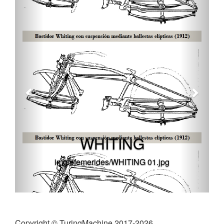
WHITING
img/efemerides/WHITING 01.jpg
Copyright © TuringMachine 2017-2026