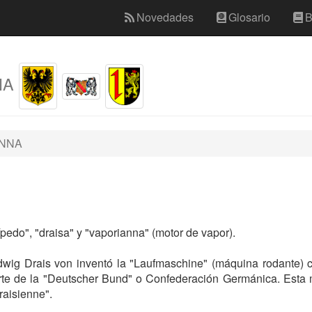
Novedades
Glosario
B
NA
ANNA
edo", "draisa" y "vaporianna" (motor de vapor).
wig Drais von inventó la "Laufmaschine" (máquina rodante) co
e de la "Deutscher Bund" o Confederación Germánica. Esta má
raisienne".