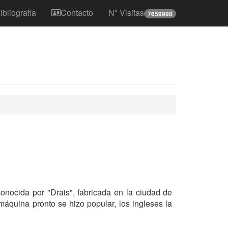
ibliografía
Contacto
Nº Visitas
7659998
nocida por "Drais", fabricada en la ciudad de
quina pronto se hizo popular, los ingleses la