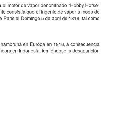
tra el motor de vapor denominado "Hobby Horse"
nte consistía que el ingenio de vapor a modo de
e Paris el Domingo 5 de abril de 1818, tal como
ave hambruna en Europa en 1816, a consecuencia
mbora en Indonesia, temiéndose la desaparición
mismas, montadas en vehículos de tres ruedas:
K
fabricado en 1801, por Richard Trevithick, que