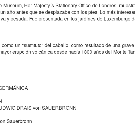
ce Museum, Her Majesty´s Stationary Office de Londres, mues
o un año antes que se desplazaba con los pies. Lo más interesa
tiva y pesada. Fue presentada en los jardines de Luxemburgo d
o como un "sustituto" del caballo, como resultado de una gr
a mayor erupción volcánica desde hacía 1300 años del Monte Ta
ntos de la máquinas de vapor, existiendo dos ejemplos de la 
Nicolas Joseph Cugnot (1725-1804) seguido por el
TREVITHIC
GERMÁNICA
N
LUDWIG DRAIS von SAUERBRONN
 von Sauerbronn