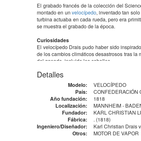
El grabado francés de la colección del Scien
montado en un
velocípedo
, inventado tan sol
turbina actuaba en cada rueda, pero era primi
se muestra el grabado de la época.
Curiosidades
El velocípedo Drais pudo haber sido inspirad
de los cambios climáticos desastrosos tras l
del ganado, incluido los caballos.
Detalles
En aquella época ya se conocían los fundame
primero, el
CUGNOT
, fabricado en 1769 por 
Modelo:
VELOCÍPEDO
fue el primer transporte público de Londres.
País:
CONFEDERACIÓN 
Año fundación:
1818
Localización:
MANNHEIM - BADE
Fundador:
KARL CHRISTIAN 
Fábrica:
. (1818)
Ingeniero/Diseñador:
Karl Christian Drais
Otros:
MOTOR DE VAPOR