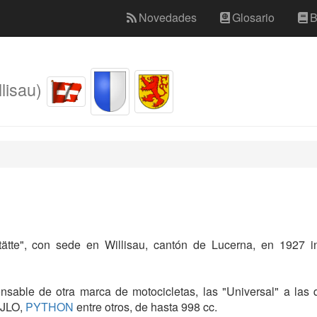
Novedades
Glosario
B
lisau)
te", con sede en Willisau, cantón de Lucerna, en 1927 ini
ponsable de otra marca de motocicletas, las "Universal" a la
 JLO,
PYTHON
entre otros, de hasta 998 cc.