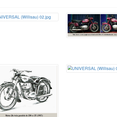
sión por
cadena
. 1957
ni con
L´UNIVERSEL
.