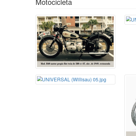
Motocicleta
• Motor Jlo twin paralelo de 250 cc
2T
, transmi
No confundir con
UNIVERSELLE
de Dresden 