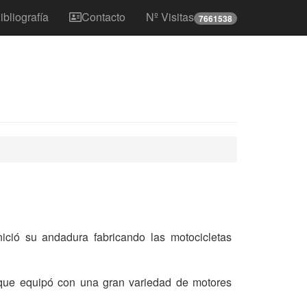
ibliografía
Contacto
Nº Visitas
7661538
ció su andadura fabricando las motocicletas
s que equipó con una gran variedad de motores