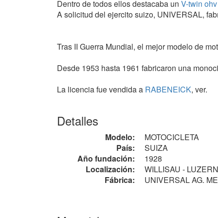
Dentro de todos ellos destacaba un
V-twin
ohv
A solicitud del ejercito suizo, UNIVERSAL, fa
Tras II Guerra Mundial, el mejor modelo de 
Desde 1953 hasta 1961 fabricaron una monoci
La licencia fue vendida a
RABENEICK
, ver.
Modelos
(orden cronológico)
Detalles
Todos cin transmisión por
eje
, salvo las excep
• Mod. F: motor
PA (Herstal)
monocilíndrico de
Modelo:
MOTOCICLETA
• Motor
JAP
de 350 cc
JAP
ohv
, transmisión p
País:
SUIZA
• Motor monocilíndrico propio de 500 cc
ohv
, 
Año fundación:
1928
1944 1000cc V-twin military
Localización:
WILLISAU - LUZER
• B40: motor propio {flat twin} de 580 cc
ohv
. 1
Fábrica:
UNIVERSAL AG. MECH
• B50: motor propio {flat twin} de 580 cc
ohv
. 1
• Mod. Junior: monocilíndrico de 248 cc. 1953
• Mod. Meteor: motor propio {flat twin} de 580 
• Mod. Sport: motor {flat twin} de 580 cc
ohv
. 1