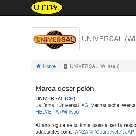
UNIVERSAL (Wil
Home
UNIVERSAL (Willisau)
Marca descripción
UNIVERSAL
(
CH
)
La firma "Universal
AG
Mechanische Werkstät
HELVETIA (Willisau)
.
Al año siguiente la firma pasó a ser la res
adaptables como:
ANZANI (Courbevoie)
,
JAP
,