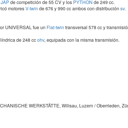
JAP
de competición de 55 CV y los
PYTHON
de 249 cc.
bricó motores
V-twin
de 676 y 990 cc ambos con distribución
sv
.
motor UNIVERSAL fue un
Flat-twin
transversal 578 cc y transmisió
líndrica de 248 cc
ohv
, equipada con la misma transmisión.
ciones que se citan:
 174 cc
2T
de 2.0 CV. 1929
or
cadena
. 1931
dínamo Scintilla, caja de cambios Burman
pre-unit
. 1938
N
949
ANISCHE WERKSTÄTTE, Wilisau, Luzern / Oberrieden, Züric
950
-1961
cc
ohv
. 1954
954