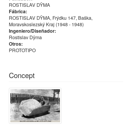
ROSTISLAV DŶMA
Fábrica:
ROSTISLAV DŶMA, Frýdku 147, Baška,
Moravskoslezský Kraj (1948 - 1948)
Ingeniero/Diseñador:
Rostislav Dŷma
Otros:
PROTOTIPO
Concept