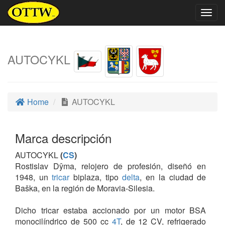
Togg
navig
AUTOCYKL
Home
AUTOCYKL
Marca descripción
AUTOCYKL
(
CS
)
Rostislav Dŷma, relojero de profesión, diseñó en
1948, un
tricar
biplaza, tipo
delta
, en la ciudad de
Baška, en la región de Moravia-Silesia.
Dicho tricar estaba accionado por un motor BSA
monocilíndrico de 500 cc
4T
, de 12 CV, refrigerado