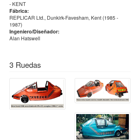
de combustible de unos 3.2 L/km; el volante de
- KENT
dirección era central, respecto al salpicadero.
Fábrica:
REPLICAR Ltd., Dunkirk-Favesham, Kent (1985 -
Sin embargo era muy caro - 2200 £ - mientras que un
1987)
ciclomotor normal, alrededor de 1000 £.
Ingeniero/Diseñador:
Alan Hatswell
Esto significaba que la mayoría de los compradores
sólo mantenían el coche durante un año, ya que
podría conducir un automóvil al alcanzar los 17 años.
3 Ruedas
Se calcula que la producción, que finalizó en 1987.
fue de unas 100 unidades monoplazas y menor los
biplazas.
Curiosidades
En el Stondon Museum & Garden Centre en
Bedfordshire tiene expuesto un "Cursor".