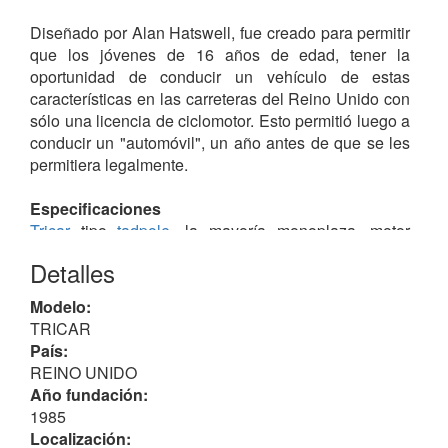
Diseñado por Alan Hatswell, fue creado para permitir
que los jóvenes de 16 años de edad, tener la
oportunidad de conducir un vehículo de estas
características en las carreteras del Reino Unido con
sólo una licencia de ciclomotor. Esto permitió luego a
conducir un "automóvil", un año antes de que se les
permitiera legalmente.
Especificaciones
Tricar
tipo
tadpole
, la mayoría monoplaza, motor
SUZUKI CS50 monocilíndrico de 49 cc
2T
, montado
Detalles
en el lado izquierdo de la rueda trasera, con
transmisión por engranajes, carrocería de fibra de
Modelo:
vidrio reforzado que se montaba sobre un chasis de
TRICAR
acero tubular, en versiones con capota de lona y
País:
puertas / ventanillas a media altura o bien con
REINO UNIDO
puertas con apertura en "alas de gaviota".
Año fundación:
Diseñado para no sobrepasar los 40 km/h (ya que
1985
estaba clasificado como "ciclomotor") y un consumo
Localización: