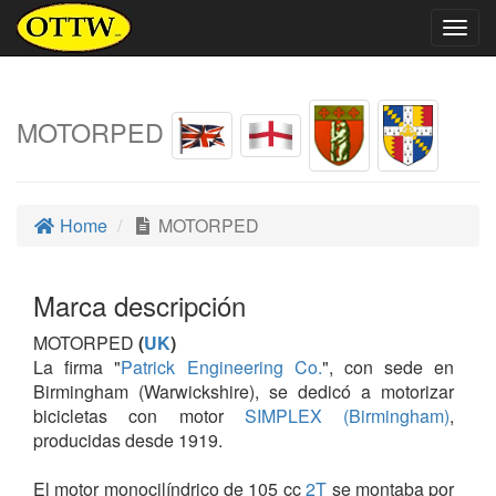
Togg
navig
MOTORPED
Home
MOTORPED
Marca descripción
MOTORPED
(
UK
)
La firma "
Patrick Engineering Co.
", con sede en
Birmingham (Warwickshire), se dedicó a motorizar
bicicletas con motor
SIMPLEX (Birmingham)
,
producidas desde 1919.
El motor monocilíndrico de 105 cc
2T
se montaba por