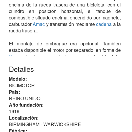
encima de la rueda trasera de una bicicleta, con el
cilindro en posición horizontal, el tanque de
combustible situado encima, encendido por magneto,
carburador
Amac
y transmisión mediante
cadena
a la
rueda trasera.
El montaje de embrague era opcional. También
estaba disponible el motor por separado, en forma de
kit
, pudiendo ser montado en cualquier bicicleta,
disponible también en versión para las damas, con
Detalles
bastidor abierto.
Modelo:
La producción cesó en 1922.
BICIMOTOR
País:
REINO UNIDO
Año fundación:
1919
Localización:
BIRMINGHAM - WARWICKSHIRE
Fábrica: