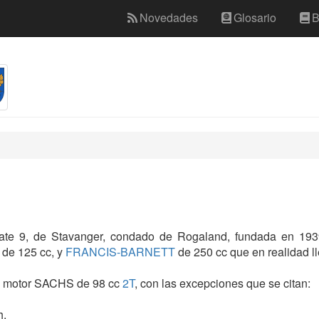
Novedades
Glosario
B
gate 9, de Stavanger, condado de Rogaland, fundada en 193
de 125 cc, y
FRANCIS-BARNETT
de 250 cc que en realidad
on motor SACHS de 98 cc
2T
, con las excepciones que se citan:
h.