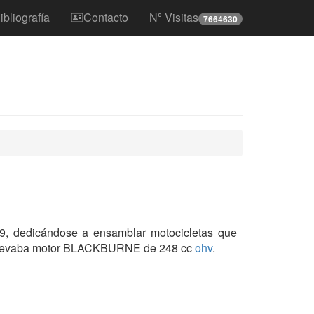
ibliografía
Contacto
Nº Visitas
7664630
9, dedicándose a ensamblar motocicletas que
 llevaba motor BLACKBURNE de 248 cc
ohv
.