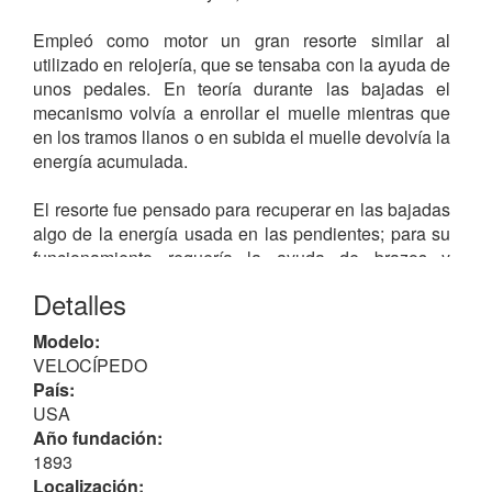
Empleó como motor un gran resorte similar al
utilizado en relojería, que se tensaba con la ayuda de
unos pedales. En teoría durante las bajadas el
mecanismo volvía a enrollar el muelle mientras que
en los tramos llanos o en subida el muelle devolvía la
energía acumulada.
El resorte fue pensado para recuperar en las bajadas
algo de la energía usada en las pendientes; para su
funcionamiento requería la ayuda de brazos y
piernas.
Detalles
Su inventor, D. Lybe, con sede en el pueblo de
Modelo:
Sidney, Iowa, basaba su diseño en el placer de
VELOCÍPEDO
realizar ejercicio mientras disfrutaba de las ventajas
País:
de la "velocidad". Se supone que pudo haber
USA
alcanzado la velocidad de 48.8 km/h (!) según la
Año fundación:
publicidad de la época) sobre una distancia de 700
1893
m, y que después tenía que ser rebobinado (el
Localización: