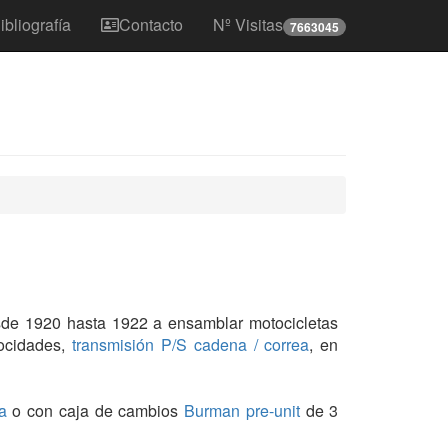
ibliografía
Contacto
Nº Visitas
7663045
esde 1920 hasta 1922 a ensamblar motocicletas
ocidades,
transmisión P/S cadena / correa
, en
a
o con caja de cambios
Burman
pre-unit
de 3