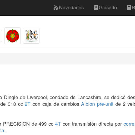
Novedades
Glosario
B
io Dingle de Liverpool, condado de Lancashire, se dedicó d
 de 318 cc
2T
con caja de cambios
Albion
pre-unit
de 2 vel
 PRECISION de 499 cc
4T
con transmisión directa por
corre
na
.