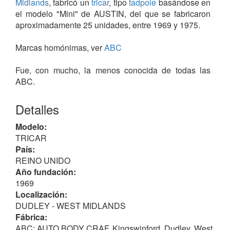
Midlands
, fabricó un
tricar
, tipo
tadpole
basándose en
el modelo "Mini" de AUSTIN, del que se fabricaron
aproximadamente 25 unidades, entre 1969 y 1975.
Marcas homónimas, ver
ABC
Fue, con mucho, la menos conocida de todas las
ABC.
Detalles
Modelo:
TRICAR
País:
REINO UNIDO
Año fundación:
1969
Localización:
DUDLEY - WEST MIDLANDS
Fábrica:
ABC: AUTO BODY CRAF, Kingswinford, Dudley, West