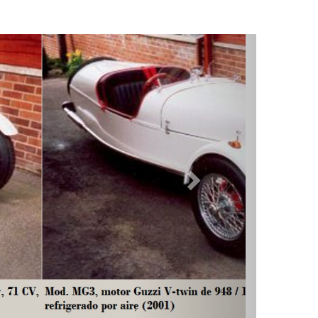
. 1998
 las: CX500 y CX650, refrigerados por agua con
 al chasis tubular de acero de
16 swg
. 1990
zzi, y utilizar el motor, la caja de cambios, la
da la caja de cambios. Solo se ofreció como una
 cantidad de otros chasis de "pedido especial"
n-European)
V4
. 2000
nido) que fueron los nuevos propietarios de
el propio cliente, Nigel Pitt.
bía otro dos construidos por otros clientes, más
y limitado de vehículos totalmente construidos,