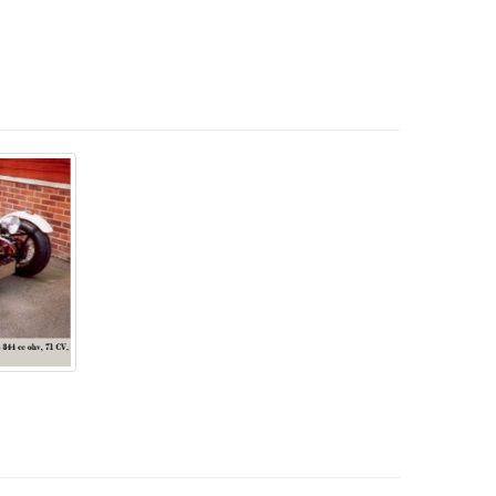
rección y la suspensión.
sistió en la producción, que en ese momento se
umentó las ventas de alrededor de 100 unidades
ord Kit Car Show
" en marzo de 1998 se convirtió
dió en la región 25 CV3 totalmente construidos
a.
iones que incluyeron cambios de la forma y el
iane
flat-twin longitudinal
de 602 cc, que fue una
del CX3; entre 1996 y 2002 fabricaron 200 kits
pleto y registrado. Sin embargo, el desarrollo