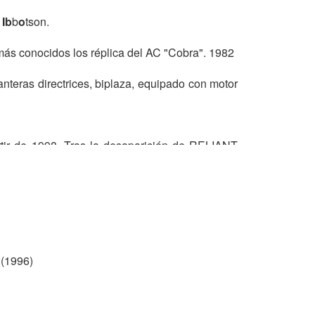
r
Ib
b
o
tson.
ás conocidos los réplica del AC "Cobra". 1982
nteras directrices, biplaza, equipado con motor
ir de 1998. Tras la desaparición de RELIANT
r a ser el mayor vehículos de 3 ruedas de estilo
unto con el nombre de marca BRA, continuaron
zar una serie de modificaciones de diseño en el
(1996)
he de demostración se cortó literalmente por la
do ningún daño a las excelentes características
sión de cabina más larga. Se realizaron mejoras