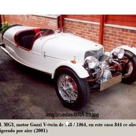
 longitudinal
de 602 cc, 2.0 CV, 4 marchas, refrigerado por aire
e 500 y 650 cc
ohv
4V
por cilindro, 5 marchas, procedentes de
ra. La carrocería realizada mediante paneles de aluminio unidos
 V-twin, fabricado para aceptar las partes de una motocicleta Gu
 procedentes de los modelos: "Spada", "G5" y "Le Mans", inclui
y solo se produjeron cinco chasis MG3, además de una pequeña
ncluyendo la HARLEY-DAVIDSON V-twin y la Honda ST1100 (Pa
 Leighton se vendieron a Martin PHILPOTT de Kent (Reino U
ado por BRA Motor Works en 2000 y el automóvil fue montado por 
BRA
ente y el tricar se ve y conduce muy bien". Wiles comentó que ha
img/3ruedas/BRA 03.jpg
ligeramente diferente, ya que sería el primero de un número mu
con acabados, pintura y molduras de alta calidad, etc.