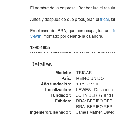
El nombre de la empresa "Beribo" fue el resu
Antes y después de que produjeran el
tricar
, f
En el caso del BRA, que nos ocupa, fue un
tr
V-twin
, montado por delante la calandra.
1990-1905
Desde su lanzamiento en 1990, se fabricar
(2001), se rumoreaba que BRA podría ser el 
Detalles
clásico en el mundo.
Modelo:
TRICAR
1996
País:
REINO UNIDO
Estando ya retirados Berry e Ibbotson, Jam
Año fundación:
1979 - 1990
produciéndolo bajo una nueva ola de promoción
Localización:
LEWES - Desconoci
Mather ingeniero experimentado y propietario 
Fundador:
JOHN BERRY and PE
CX3, la más notable fue la adición de cuatro 
Fábrica:
BRA: BERIBO REPLI
mitad y, tras la adición de secciones adecuad
BRA: BERIBO REPLIC
de manejo, las plantillas se modificaron en c
Ingeniero/Diseñador:
James Mather, David 