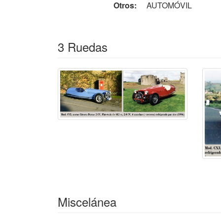
adicionales en el diseño, incluidos cambios en
Otros:
AUTOMÓVIL
Las ventas del CX3 se incrementaron y a Jame
estaba llevando a cabo en los talleres de Ja
de CX3 entre 1996 y 2002.
3 Ruedas
1997
A finales de ese año, James Mather y David W
en un éxito instantáneo. Del CV3 se vendiero
en el mismo período. Los CV3 se exportaron a A
En diciembre de 1999 BRA adquirió el proyec
tamaño de la cabina, poniéndose en marcha e
interpretación moderna del clásico MORGAN 
Desde su lanzamiento en 1990 fabricaron ap
de CV3.
2000
Se llevó a cabo un desarrollo del CV4, la ve
Miscelánea
posterior se interrumpió debido a limitaciones