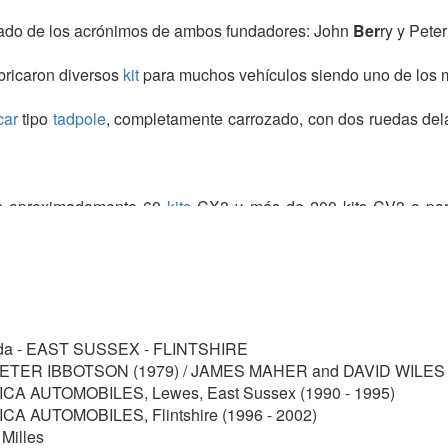
ltado de los acrónimos de ambos fundadores: John
Ber
ry y Pete
abricaron diversos
kit
para muchos vehículos siendo uno de los m
icar
tipo
tadpole
, completamente carrozado, con dos ruedas dela
on aproximadamente 60
kits
CX3 y más de 200 kits CV3 a part
mayor productor de
tricars
en el Reino Unido y bien podría llega
es Mather y David Wiles se encargaron del proyecto CX3 y, j
 en Flintshire, país de Gales.
da - EAST SUSSEX - FLINTSHIRE
anterior de muchos automóviles de tres ruedas, decidió reali
TER IBBOTSON (1979) / JAMES MAHER and DAVID WILES 
pulgadas de largo en el área de la cabina del automóvil. El coc
CA AUTOMOBILES, Lewes, East Sussex (1990 - 1995)
as de acero. Después de probar que el automóvil no había sufri
A AUTOMOBILES, Flintshire (1996 - 2002)
onsecuencia y todos los automóviles posteriores fueron la ver
Milles