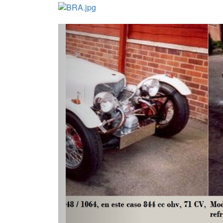
Modelos
• CV3: motor Citroën "Dyane" 2.0 CV,
Flat-twin
• CX3 Super Sport: motor HONDA
V-twin
80° d
transmisión final mediante
eje
a la rueda trase
• MG3: motor de MOTO GUZZI 844, 948 y 1.064 cc
transmisión y la parte trasera del Moto Guzzi
opción específica en un número muy limitado 
para aceptar otras unidades de potencia, i
Curiosidades
En enero de 2002 y el CV3 los proyectos de
comercio como el Leighton Motor Company
El chasis de este automóvil del MG3 fue fabric
David Wiles, afirmó que "hizo un trabajo excel
otro por nosotros en BRA, aunque el suyo era 
como
kit
.
Todos los MG3 estuvieron muy bien realizados 