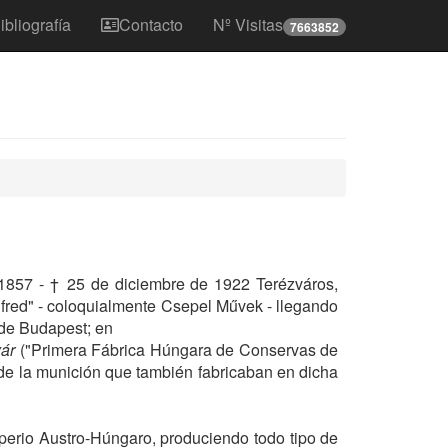
ibliografía
Contacto
Nº Visitas
7663852
 1857 - † 25 de diciembre de 1922 Terézváros,
fred" - coloquialmente Csepel Művek - llegando
 de Budapest; en
ár
("Primera Fábrica Húngara de Conservas de
de la munición que también fabricaban en dicha
mperio Austro-Húngaro, produciendo todo tipo de