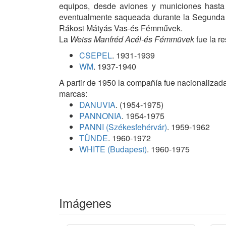
equipos, desde aviones y municiones hasta 
eventualmente saqueada durante la Segunda 
Rákosi Mátyás Vas-és Fémművek.
La
Weiss Manfréd Acél-és Fémmüvek
fue la r
CSEPEL
. 1931-1939
WM
. 1937-1940
A partir de 1950 la compañía fue nacionaliz
marcas:
DANUVIA
. (1954-1975)
PANNONIA
. 1954-1975
PANNI (Székesfehérvár)
. 1959-1962
TÜNDE
. 1960-1972
WHITE (Budapest)
. 1960-1975
Imágenes