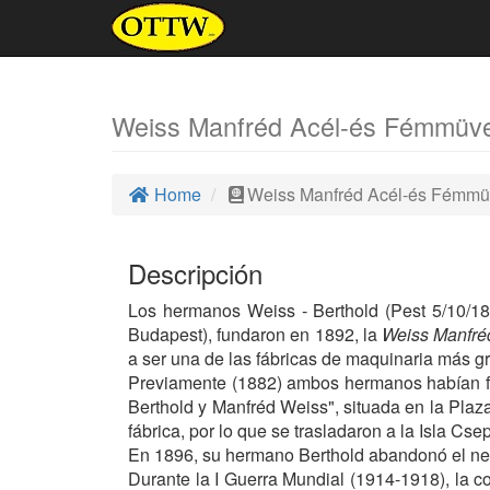
Weiss Manfréd Acél-és Fémmüv
Home
Weiss Manfréd Acél-és Fémm
Descripción
Los hermanos Weiss - Berthold (Pest 5/10/18
Budapest), fundaron en 1892, la
Weiss Manfré
a ser una de las fábricas de maquinaria más g
Previamente (1882) ambos hermanos habían 
Berthold y Manfréd Weiss", situada en la Pla
fábrica, por lo que se trasladaron a la Isla Cse
En 1896, su hermano Berthold abandonó el nego
Durante la I Guerra Mundial (1914-1918), la c