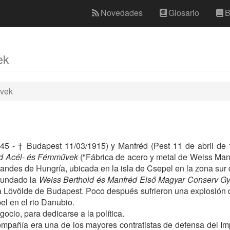
Novedades
Glosario
B
ek
üvek
45 - † Budapest 11/03/1915) y Manfréd (Pest 11 de abril de
d Acél- és Fémművek
("Fábrica de acero y metal de Weiss Man
randes de Hungría, ubicada en la isla de Csepel en la zona sur
fundado la
Weiss Berthold és Manfréd Első Magyar Conserv Gy
za Lövölde de Budapest. Poco después sufrieron una explosión 
pel en el rio Danubio.
cio, para dedicarse a la política.
ompañía era una de los mayores contratistas de defensa del I