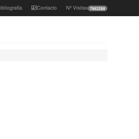
ibliografía
Contacto
Nº Visitas
7662288