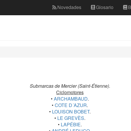
Novedades
Glosario
B
Submarcas de Mercier (Saint-Étienne).
Ciclomotores
•
ARCHAMBAUD
.
•
COTE D´AZUR
.
•
LOUISON BOBET
.
•
LE GREVÈS
.
•
LAPÉBIE
.
•
ANDRÉ LEDUCQ
.