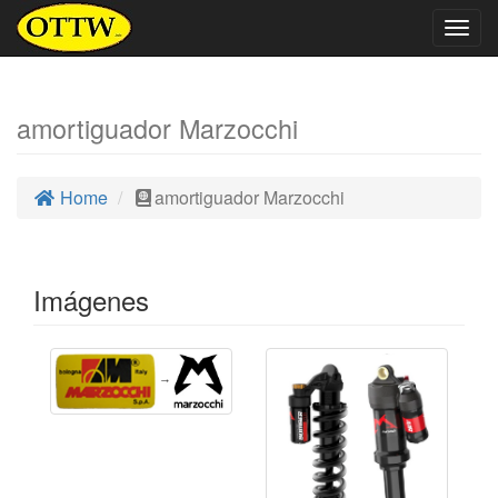
Togg
navig
amortiguador Marzocchi
Home
amortiguador Marzocchi
Imágenes