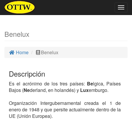
Togg
navig
Benelux
Home
Benelux
Descripción
Es el acrónimo de los tres países:
Be
lgica, Países
Bajos (
Ne
derland, en holandés) y
Lux
emburgo.
Organización Intergubernamental creada el 1 de
enero de 1948 y que persite actualmente dentro de la
UE (Unión Europea).