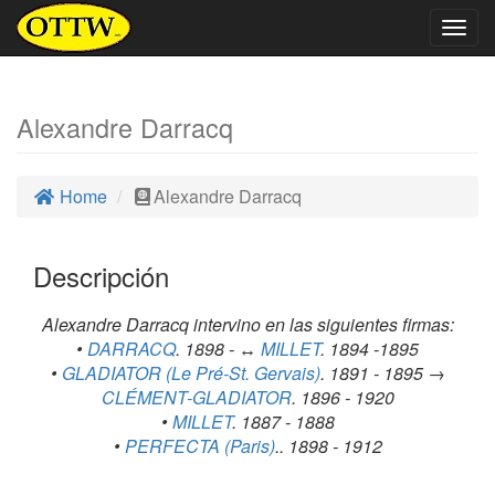
Togg
navig
Alexandre Darracq
Home
Alexandre Darracq
Descripción
Alexandre Darracq intervino en las siguientes firmas:
•
DARRACQ
. 1898 - ↔
MILLET
. 1894 -1895
•
GLADIATOR (Le Pré-St. Gervais)
. 1891 - 1895 →
CLÉMENT-GLADIATOR
. 1896 - 1920
•
MILLET
. 1887 - 1888
•
PERFECTA (Paris)
.. 1898 - 1912