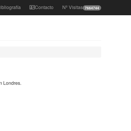
ibliografía
Contacto
Nº Visitas
7664744
n Londres.