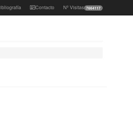
ibliografía
Contacto
Nº Visitas
7664117