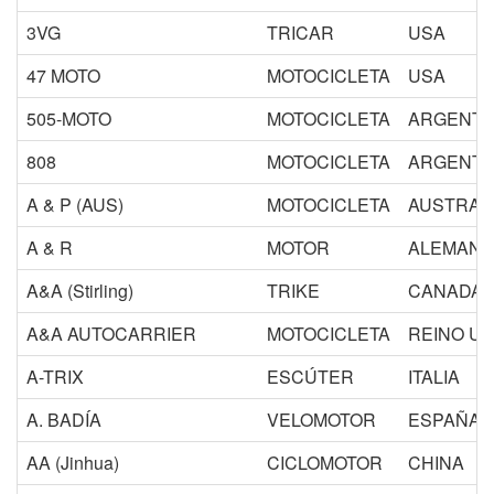
3VG
TRICAR
USA
47 MOTO
MOTOCICLETA
USA
505-MOTO
MOTOCICLETA
ARGENTI
808
MOTOCICLETA
ARGENTI
A & P (AUS)
MOTOCICLETA
AUSTRAL
A & R
MOTOR
ALEMANIA
A&A (Stirling)
TRIKE
CANADA
A&A AUTOCARRIER
MOTOCICLETA
REINO UN
A-TRIX
ESCÚTER
ITALIA
A. BADÍA
VELOMOTOR
ESPAÑA
AA (Jinhua)
CICLOMOTOR
CHINA