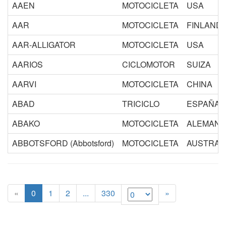
AAEN
MOTOCICLETA
USA
AAR
MOTOCICLETA
FINLANDIA
AAR-ALLIGATOR
MOTOCICLETA
USA
AARIOS
CICLOMOTOR
SUIZA
AARVI
MOTOCICLETA
CHINA
ABAD
TRICICLO
ESPAÑA
ABAKO
MOTOCICLETA
ALEMANIA
ABBOTSFORD (Abbotsford)
MOTOCICLETA
AUSTRAL
(current)
«
0
1
2
...
330
»